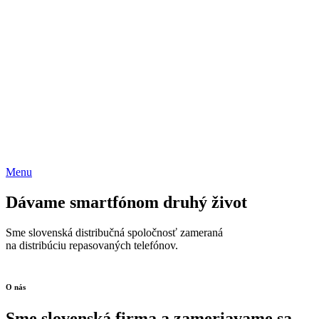
Menu
Dávame smartfónom druhý život
Sme slovenská distribučná spoločnosť zameraná
na distribúciu repasovaných telefónov.
O nás
Sme slovenská firma a zameriavame sa